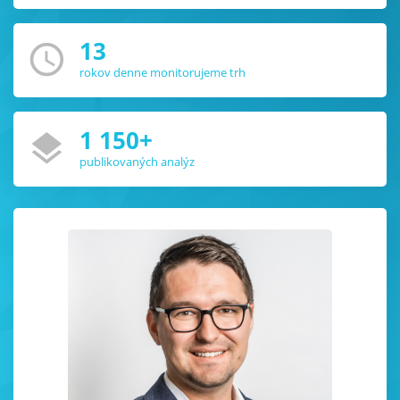
13
access_time
rokov denne monitorujeme trh
1 150
+
layers
publikovaných analýz