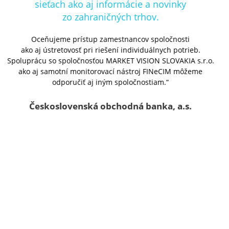
Spolupráca so spoločnosťou MARKET VISION SLOVAKIA
je príjemná a na profesionálnej úrovni. Ceníme si prístup
jej zamestnancov, ktorí sú ústretoví pri riešení našich
individuálnych potrieb a požiadaviek.“
o.
Poštová banka, a.s.
F
a