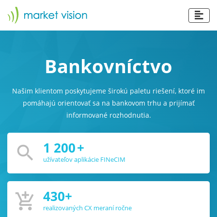
Bankovníctvo
Našim klientom poskytujeme širokú paletu riešení, ktoré im
pomáhajú orientovať sa na bankovom trhu a prijímať
informované rozhodnutia.
1 200
+
search
užívateľov aplikácie FINeCIM
430
+
add_shopping_cart
realizovaných CX meraní ročne