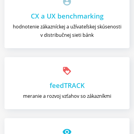
account_circle
CX a UX benchmarking
hodnotenie zákazníckej a užívateľskej skúsenosti
v distribučnej sieti bánk
loyalty
feedTRACK
meranie a rozvoj vzťahov so zákazníkmi
visibility