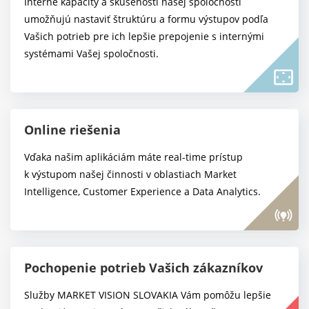
Interné kapacity a skúsenosti našej spoločnosti
umožňujú nastaviť štruktúru a formu výstupov podľa
Vašich potrieb pre ich lepšie prepojenie s internými
systémami Vašej spoločnosti.
settings_overscan
Online riešenia
Vďaka našim aplikáciám máte real-time prístup
k výstupom našej činnosti v oblastiach Market
Intelligence, Customer Experience a Data Analytics.
online_prediction
Pochopenie potrieb Vašich zákazníkov
Služby MARKET VISION SLOVAKIA Vám pomôžu lepšie