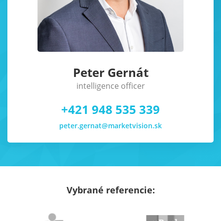
Peter Gernát
intelligence officer
+421 948 535 339
peter.gernat@marketvision.sk
Vybrané referencie: