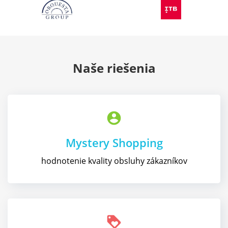
Naše riešenia
account_circle
Mystery Shopping
hodnotenie kvality obsluhy zákazníkov
loyalty