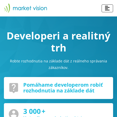
Developeri a realitný
trh
Robte rozhodnutia na základe dát z reálneho správania
zákazníkov.
Pomáhame developerom robiť
live_help
rozhodnutia na základe dát
3 000
+
account_circle