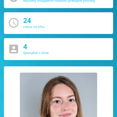
Mystery Shopperov hodnotí predajné procesy
24
access_time
rokov na trhu
4
account_box
špecialisti v tíme