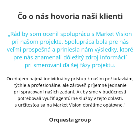
Čo o nás hovoria naši klienti
n
„Rád by som ocenil spoluprácu s Market Vision
pri našom projekte. Spolupráca bola pre nás
é
veľmi prospešná a priniesla nám výsledky, ktoré
pre nás znamenali dôležitý zdroj informácií
pri smerovaní ďalšej fázy projektu.
m,
Oceňujem najmä individuálny prístup k našim požiadavkám,
O
rýchle a profesionálne, ale zároveň príjemné jednanie
pri spracovaní našich zadaní. Ak by sme v budúcnosti
potrebovali využiť agentúrne služby v tejto oblasti,
s určitosťou sa na Market Vision obrátime opätovne.“
Orquesta group