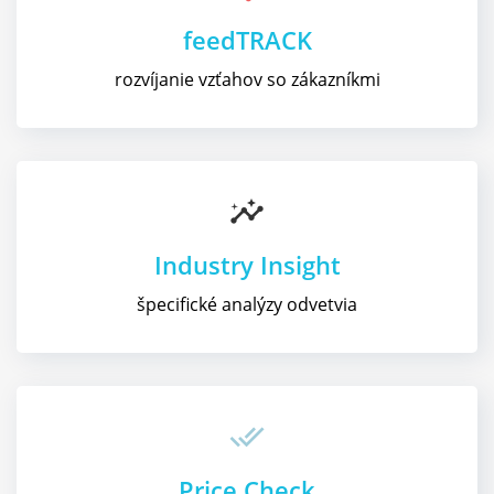
feedTRACK
rozvíjanie vzťahov so zákazníkmi
insights
Industry Insight
špecifické analýzy odvetvia
done_all
Price Check