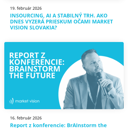
19. február 2026
INSOURCING, AI A STABILNÝ TRH. AKO
DNES VYZERÁ PRIESKUM OČAMI MARKET
VISION SLOVAKIA?
16. február 2026
Report z konferencie: BrAInstorm the