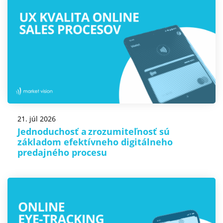
21. júl 2026
Jednoduchosť a zrozumiteľnosť sú
základom efektívneho digitálneho
predajného procesu