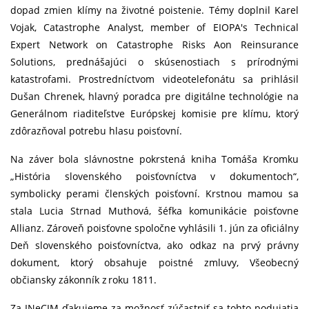
dopad zmien klímy na životné poistenie. Témy doplnil Karel
Vojak, Catastrophe Analyst, member of EIOPA's Technical
Expert Network on Catastrophe Risks Aon Reinsurance
Solutions, prednášajúci o skúsenostiach s prírodnými
katastrofami. Prostredníctvom videotelefonátu sa prihlásil
Dušan Chrenek, hlavný poradca pre digitálne technológie na
Generálnom riaditeľstve Európskej komisie pre klímu, ktorý
zdôrazňoval potrebu hlasu poisťovní.
Na záver bola slávnostne pokrstená kniha Tomáša Kromku
„História slovenského poisťovníctva v dokumentoch“,
symbolicky perami členských poisťovní. Krstnou mamou sa
stala Lucia Strnad Muthová, šéfka komunikácie poisťovne
Allianz. Zároveň poisťovne spoločne vyhlásili 1. jún za oficiálny
Deň slovenského poisťovníctva, ako odkaz na prvý právny
dokument, ktorý obsahuje poistné zmluvy, Všeobecný
občiansky zákonník z roku 1811.
Za INeCIM ďakujeme za možnosť zúčastniť sa tohto podujatia