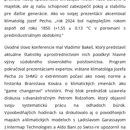
majetok, ale aj našu schopnosť zabezpečiť pokoj a stabilitu
pre ďalšie generácie. Ako vo svojej prezentácii akcentoval
klimatológ Jozef Pecho, „rok 2024 bol najteplejším rokom
aspoň od roku 1850 (+1,55 ± 0,13 °C v porovnaní s
predindustriálnym obdobím).“
Úvodné slovo konferencie mal Vladimír Bakeš, ktorý predstavil
aktuálne štatistiky a prostredníctvom nich poodkryl hlavné
výzvy súdobného slovenského poisťovníctva. Program
pokračoval prezentáciami expertov, vrátane klimatológa Jozefa
Pecha zo SHMÚ o extrémnom počasí ako novej norme a
historika Branislava Kovára o klimatických zmenách ako
"game changerovi" v histórii. Prvý blok prednášok uzavrela
diskusia s dvanásťročným Petrom Ridzoňom, ktorý objasnil
svoju systematickú prácu na odhadoch búrok.
V poobedňajších hodinách sa diskutovalo aj o povodňových
mapách a klimatických modeloch s Ladislavom Garassayom
z Intermap Technologies a Aldo Bani zo Swiss-re upozornil na