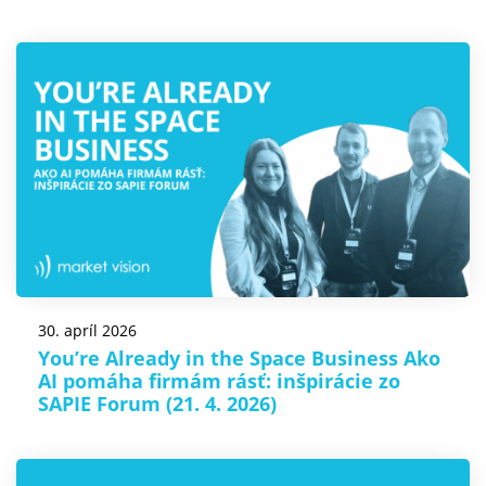
30. apríl 2026
You’re Already in the Space Business Ako
AI pomáha firmám rásť: inšpirácie zo
SAPIE Forum (21. 4. 2026)