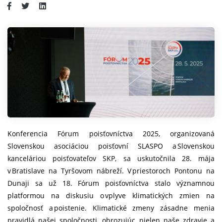
Konferencia Fórum poisťovníctva 2025, organizovaná
Slovenskou asociáciou poisťovní SLASPO a Slovenskou
kanceláriou poisťovateľov SKP, sa uskutočnila 28. mája
v Bratislave na Tyršovom nábreží. V priestoroch Pontonu na
Dunaji sa už 18. Fórum poisťovníctva stalo významnou
platformou na diskusiu o vplyve klimatických zmien na
spoločnosť a poistenie. Klimatické zmeny zásadne menia
pravidlá našej spoločnosti, ohrozujúc nielen naše zdravie a