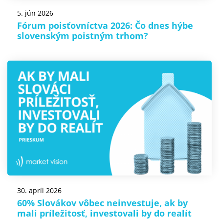
5. jún 2026
Fórum poisťovníctva 2026: Čo dnes hýbe
slovenským poistným trhom?
30. apríl 2026
60% Slovákov vôbec neinvestuje, ak by
mali príležitosť, investovali by do realít