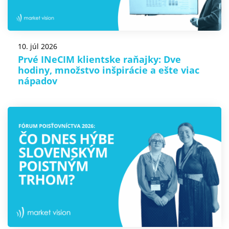
10. júl 2026
Prvé INeCIM klientske raňajky: Dve
hodiny, množstvo inšpirácie a ešte viac
nápadov